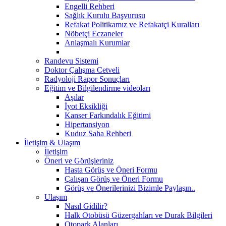
Engelli Rehberi
Sağlık Kurulu Başvurusu
Refakat Politikamız ve Refakatçi Kuralları
Nöbetçi Eczaneler
Anlaşmalı Kurumlar
Randevu Sistemi
Doktor Çalışma Cetveli
Radyoloji Rapor Sonuçları
Eğitim ve Bilgilendirme videoları
Aşılar
İyot Eksikliği
Kanser Farkındalık Eğitimi
Hipertansiyon
Kuduz Saha Rehberi
İletişim & Ulaşım
İletişim
Öneri ve Görüşleriniz
Hasta Görüş ve Öneri Formu
Çalışan Görüş ve Öneri Formu
Görüş ve Önerilerinizi Bizimle Paylaşın..
Ulaşım
Nasıl Gidilir?
Halk Otobüsü Güzergahları ve Durak Bilgileri
Otopark Alanları