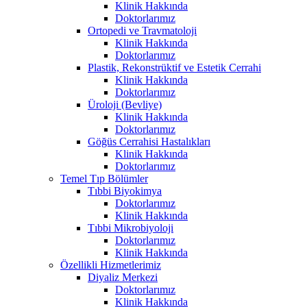
Klinik Hakkında
Doktorlarımız
Ortopedi ve Travmatoloji
Klinik Hakkında
Doktorlarımız
Plastik, Rekonstrüktif ve Estetik Cerrahi
Klinik Hakkında
Doktorlarımız
Üroloji (Bevliye)
Klinik Hakkında
Doktorlarımız
Göğüs Cerrahisi Hastalıkları
Klinik Hakkında
Doktorlarımız
Temel Tıp Bölümler
Tıbbi Biyokimya
Doktorlarımız
Klinik Hakkında
Tıbbi Mikrobiyoloji
Doktorlarımız
Klinik Hakkında
Özellikli Hizmetlerimiz
Diyaliz Merkezi
Doktorlarımız
Klinik Hakkında