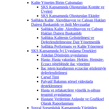
Kalite Yönetim Birim Çalışmaları
SKS Kapsamında Oluşturulan Komite ve
Üyeleri
SKS Kapsamında Oluşturulan Ekipler
Sağlıkta Kalite, Akreditasyon ve Çalışan Hakları
Dairesi Başkanlığı ve ilgili Mevzuatlar
Sağlıkta Kalite, Akreditasyon ve Çalışan
Hakları Dairesi Başkanlığı
Sağlıkta Kalitenin Geliştirilmesi ve
Değerlendirilmesine Dair Yönetmenlik
Sağlıkta Performans ve Kalite Yönergesi
SKS Kapsamında İyi Uygulama Örnekleri
Atıkdan Dönüşüm uygulaması
Hasta- Hasta yakınları- Hekim- Hemşire-
Eczacı işbirliğinde ilaç yönetimi
İlaç istem kurallarının eczacılar gözlemiyle
değerlendirilmesi
Çarşaf Timi
Palyatif Bakımın görsel videolarla
desteklenmesi
Hasta ve refakatçilere yönelik iş-uğraşı
terapisti uygulaması
Hastane Verilerinin Anlaşılır ve Grafiksel
Olarak Raporlanması
Sosyal Sorumluluk Kapsamında Yürütülen