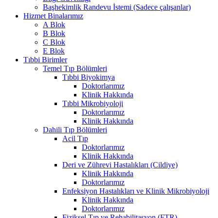
Başhekimlik Randevu İstemi (Sadece çalışanlar)
Hizmet Binalarımız
A Blok
B Blok
C Blok
E Blok
Tıbbi Birimler
Temel Tıp Bölümleri
Tıbbi Biyokimya
Doktorlarımız
Klinik Hakkında
Tıbbi Mikrobiyoloji
Doktorlarımız
Klinik Hakkında
Dahili Tıp Bölümleri
Acil Tıp
Doktorlarımız
Klinik Hakkında
Deri ve Zührevi Hastalıkları (Cildiye)
Klinik Hakkında
Doktorlarımız
Enfeksiyon Hastalıkları ve Klinik Mikrobiyoloji
Klinik Hakkında
Doktorlarımız
Fiziksel Tıp ve Rehabilitasyon (FTR)