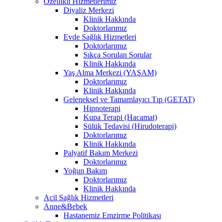
Özellikli Hizmetlerimiz
Diyaliz Merkezi
Klinik Hakkında
Doktorlarımız
Evde Sağlık Hizmetleri
Doktorlarımız
Sıkça Sorulan Sorular
Klinik Hakkında
Yaş Alma Merkezi (YAŞAM)
Doktorlarımız
Klinik Hakkında
Geleneksel ve Tamamlayıcı Tıp (GETAT)
Hipnoterapi
Kupa Terapi (Hacamat)
Sülük Tedavisi (Hirudoterapi)
Doktorlarımız
Klinik Hakkında
Palyatif Bakım Merkezi
Doktorlarımız
Yoğun Bakım
Doktorlarımız
Klinik Hakkında
Acil Sağlık Hizmetleri
Anne&Bebek
Hastanemiz Emzirme Politikası