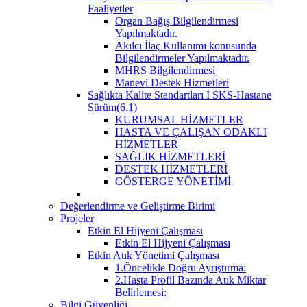
Faaliyetler
Organ Bağış Bilgilendirmesi
Yapılmaktadır.
Akılcı İlaç Kullanımı konusunda
Bilgilendirmeler Yapılmaktadır.
MHRS Bilgilendirmesi
Manevi Destek Hizmetleri
Sağlıkta Kalite Standartları I SKS-Hastane
Sürüm(6.1)
KURUMSAL HİZMETLER
HASTA VE ÇALIŞAN ODAKLI
HİZMETLER
SAĞLIK HİZMETLERİ
DESTEK HİZMETLERİ
GÖSTERGE YÖNETİMİ
Değerlendirme ve Geliştirme Birimi
Projeler
Etkin El Hijyeni Çalışması
Etkin El Hijyeni Çalışması
Etkin Atık Yönetimi Çalışması
1.Öncelikle Doğru Ayrıştırma:
2.Hasta Profil Bazında Atık Miktar
Belirlemesi:
Bilgi Güvenliği