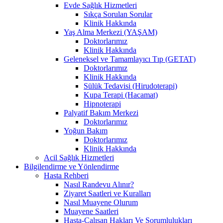
Evde Sağlık Hizmetleri
Sıkça Sorulan Sorular
Klinik Hakkında
Yaş Alma Merkezi (YAŞAM)
Doktorlarımız
Klinik Hakkında
Geleneksel ve Tamamlayıcı Tıp (GETAT)
Doktorlarımız
Klinik Hakkında
Sülük Tedavisi (Hirudoterapi)
Kupa Terapi (Hacamat)
Hipnoterapi
Palyatif Bakım Merkezi
Doktorlarımız
Yoğun Bakım
Doktorlarımız
Klinik Hakkında
Acil Sağlık Hizmetleri
Bilgilendirme ve Yönlendirme
Hasta Rehberi
Nasıl Randevu Alınır?
Ziyaret Saatleri ve Kuralları
Nasıl Muayene Olurum
Muayene Saatleri
Hasta-Çalışan Hakları Ve Sorumlulukları