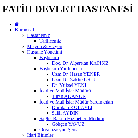
FATİH DEVLET HASTANESİ
Kurumsal
Hastanemiz
Tarihçemiz
Misyon & Vizyon
Hastane Yönetimi
Başhekim
Doç. Dr. Alparslan KAPISIZ
Başhekim Yardımcıları
Uzm.Dr. Hasan YENER
Uzm.Dr. Zakire USLU
Dr .Yüksel YENİ
İdari ve Mali İşler Müdürü
Turan ADANUR
İdari ve Mali İşler Müdür Yardımcıları
Durukan KOLAYLI
Salih AYDIN
Sağlık Bakım Hizmetleri Müdürü
Gökçen YAVUZ
Organizasyon Şeması
İdari Birimler