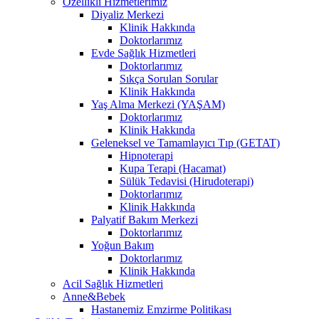
Özellikli Hizmetlerimiz
Diyaliz Merkezi
Klinik Hakkında
Doktorlarımız
Evde Sağlık Hizmetleri
Doktorlarımız
Sıkça Sorulan Sorular
Klinik Hakkında
Yaş Alma Merkezi (YAŞAM)
Doktorlarımız
Klinik Hakkında
Geleneksel ve Tamamlayıcı Tıp (GETAT)
Hipnoterapi
Kupa Terapi (Hacamat)
Sülük Tedavisi (Hirudoterapi)
Doktorlarımız
Klinik Hakkında
Palyatif Bakım Merkezi
Doktorlarımız
Yoğun Bakım
Doktorlarımız
Klinik Hakkında
Acil Sağlık Hizmetleri
Anne&Bebek
Hastanemiz Emzirme Politikası