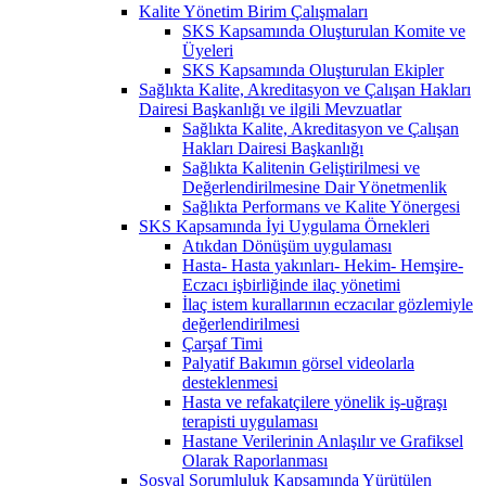
Kalite Yönetim Birim Çalışmaları
SKS Kapsamında Oluşturulan Komite ve
Üyeleri
SKS Kapsamında Oluşturulan Ekipler
Sağlıkta Kalite, Akreditasyon ve Çalışan Hakları
Dairesi Başkanlığı ve ilgili Mevzuatlar
Sağlıkta Kalite, Akreditasyon ve Çalışan
Hakları Dairesi Başkanlığı
Sağlıkta Kalitenin Geliştirilmesi ve
Değerlendirilmesine Dair Yönetmenlik
Sağlıkta Performans ve Kalite Yönergesi
SKS Kapsamında İyi Uygulama Örnekleri
Atıkdan Dönüşüm uygulaması
Hasta- Hasta yakınları- Hekim- Hemşire-
Eczacı işbirliğinde ilaç yönetimi
İlaç istem kurallarının eczacılar gözlemiyle
değerlendirilmesi
Çarşaf Timi
Palyatif Bakımın görsel videolarla
desteklenmesi
Hasta ve refakatçilere yönelik iş-uğraşı
terapisti uygulaması
Hastane Verilerinin Anlaşılır ve Grafiksel
Olarak Raporlanması
Sosyal Sorumluluk Kapsamında Yürütülen