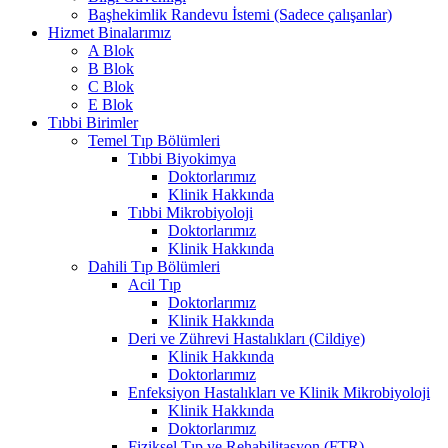
Başhekimlik Randevu İstemi (Sadece çalışanlar)
Hizmet Binalarımız
A Blok
B Blok
C Blok
E Blok
Tıbbi Birimler
Temel Tıp Bölümleri
Tıbbi Biyokimya
Doktorlarımız
Klinik Hakkında
Tıbbi Mikrobiyoloji
Doktorlarımız
Klinik Hakkında
Dahili Tıp Bölümleri
Acil Tıp
Doktorlarımız
Klinik Hakkında
Deri ve Zührevi Hastalıkları (Cildiye)
Klinik Hakkında
Doktorlarımız
Enfeksiyon Hastalıkları ve Klinik Mikrobiyoloji
Klinik Hakkında
Doktorlarımız
Fiziksel Tıp ve Rehabilitasyon (FTR)