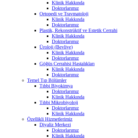
Klinik Hakkında
Doktorlarımız
Ortopedi ve Travmatoloji
Klinik Hakkında
Doktorlarımız
Plastik, Rekonstrüktif ve Estetik Cerrahi
Klinik Hakkında
Doktorlarımız
Üroloji (Bevliye)
Klinik Hakkında
Doktorlarımız
Göğüs Cerrahisi Hastalıkları
Klinik Hakkında
Doktorlarımız
Temel Tıp Bölümler
Tıbbi Biyokimya
Doktorlarımız
Klinik Hakkında
Tıbbi Mikrobiyoloji
Doktorlarımız
Klinik Hakkında
Özellikli Hizmetlerimiz
Diyaliz Merkezi
Doktorlarımız
Klinik Hakkında