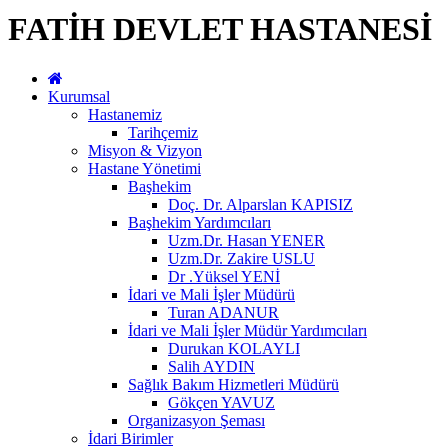
FATİH DEVLET HASTANESİ
Kurumsal
Hastanemiz
Tarihçemiz
Misyon & Vizyon
Hastane Yönetimi
Başhekim
Doç. Dr. Alparslan KAPISIZ
Başhekim Yardımcıları
Uzm.Dr. Hasan YENER
Uzm.Dr. Zakire USLU
Dr .Yüksel YENİ
İdari ve Mali İşler Müdürü
Turan ADANUR
İdari ve Mali İşler Müdür Yardımcıları
Durukan KOLAYLI
Salih AYDIN
Sağlık Bakım Hizmetleri Müdürü
Gökçen YAVUZ
Organizasyon Şeması
İdari Birimler