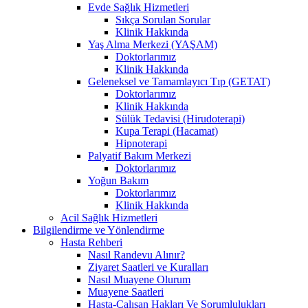
Evde Sağlık Hizmetleri
Sıkça Sorulan Sorular
Klinik Hakkında
Yaş Alma Merkezi (YAŞAM)
Doktorlarımız
Klinik Hakkında
Geleneksel ve Tamamlayıcı Tıp (GETAT)
Doktorlarımız
Klinik Hakkında
Sülük Tedavisi (Hirudoterapi)
Kupa Terapi (Hacamat)
Hipnoterapi
Palyatif Bakım Merkezi
Doktorlarımız
Yoğun Bakım
Doktorlarımız
Klinik Hakkında
Acil Sağlık Hizmetleri
Bilgilendirme ve Yönlendirme
Hasta Rehberi
Nasıl Randevu Alınır?
Ziyaret Saatleri ve Kuralları
Nasıl Muayene Olurum
Muayene Saatleri
Hasta-Çalışan Hakları Ve Sorumlulukları