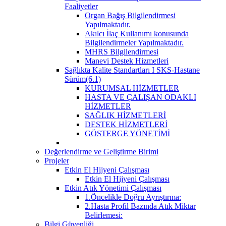
Faaliyetler
Organ Bağış Bilgilendirmesi
Yapılmaktadır.
Akılcı İlaç Kullanımı konusunda
Bilgilendirmeler Yapılmaktadır.
MHRS Bilgilendirmesi
Manevi Destek Hizmetleri
Sağlıkta Kalite Standartları I SKS-Hastane
Sürüm(6.1)
KURUMSAL HİZMETLER
HASTA VE ÇALIŞAN ODAKLI
HİZMETLER
SAĞLIK HİZMETLERİ
DESTEK HİZMETLERİ
GÖSTERGE YÖNETİMİ
Değerlendirme ve Geliştirme Birimi
Projeler
Etkin El Hijyeni Çalışması
Etkin El Hijyeni Çalışması
Etkin Atık Yönetimi Çalışması
1.Öncelikle Doğru Ayrıştırma:
2.Hasta Profil Bazında Atık Miktar
Belirlemesi:
Bilgi Güvenliği