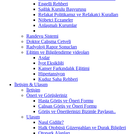
Engelli Rehberi
Sağlık Kurulu Başvurusu
Refakat Politikamız ve Refakatçi Kuralları
Nöbetçi Eczaneler
Anlaşmalı Kurumlar
Randevu Sistemi
Doktor Çalışma Cetveli
Radyoloji Rapor Sonuçları
Eğitim ve Bilgilendirme videoları
Aşılar
İyot Eksikliği
Kanser Farkındalık Eğitimi
Hipertansiyon
Kuduz Saha Rehberi
İletişim & Ulaşım
İletişim
Öneri ve Görüşleriniz
Hasta Görüş ve Öneri Formu
Çalışan Görüş ve Öneri Formu
Görüş ve Önerilerinizi Bizimle Paylaşın..
Ulaşım
Nasıl Gidilir?
Halk Otobüsü Güzergahları ve Durak Bilgileri
Otopark Alanları