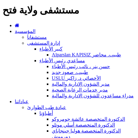
مستشفى ولاية فتح
المؤسسية
مستشفانا
إدارة المستشفى
كبير الأطباء
Alparslan KAPISIZ طبيب. محاضر
مساعدي رئيس الأطباء
حسن ينر ، نائب رئيس الأطباء
طبيب. صعود جديد
USLU الأخصائي د. زاكير
مدير الشؤون الإدارية والمالية
مدير خدمات الرعاية الصحية
مدراء مساعدون للشؤون الادارية والمالية
عياداتنا
عيادة طب الطوارئ
أطباؤنا
الدكتورة المتخصصة عائشة جومروكو
الدكتورة المتخصصة أسلي موتلو
الدكتورة المتخصصة هوليا جينجاباي
دورموش