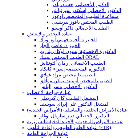
الدكتور الأخصائي إحسان يلدز
الدكتور الأخصائي إسكندر سيرتباش
مساعدة الطبيب المتخصص أوغوز
الطبيب المختص يافوز بيرينسي
الطبيب الأخصائي ذاكر أوسلو
عيادة التخدير والإنعاش
الخبير د. أحمد فهمي أوزتورك
الخبير د. عاصم الجاز
الدكتورة الاخصائية ايسون اوكان يلدريم
الطبيب المختص سينك ORAL
الطبيب الأخصائي إرمان ألتونتاش
الدكتورة المتخصصة إسراء كانكايا
الطبيب المختص مراد غولاي
الطبيب المختص أوميت يمكن موافق
الدكتور الأخصائي ياسر إلياس
عيادة جراحة الأعصاب
المشغل الطبيب كان كيريملي
المشغل الدكتور علي إيراي سويليف
عيادة الأمراض الجلدية والتناسلية (الأمراض الجلدية)
الدكتور الأخصائي دنيز ساريال أوغلو
عيادة الأمراض المعدية والأحياء الدقيقة السريرية
عيادة الطب الطبيعي وإعادة التأهيل (FTR)
عيادة الجراحة العامة