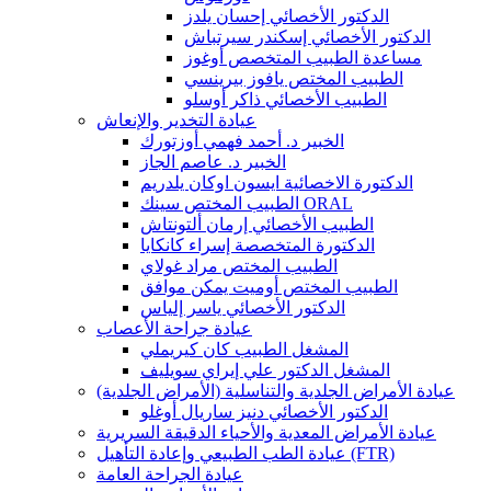
الدكتور الأخصائي إحسان يلدز
الدكتور الأخصائي إسكندر سيرتباش
مساعدة الطبيب المتخصص أوغوز
الطبيب المختص يافوز بيرينسي
الطبيب الأخصائي ذاكر أوسلو
عيادة التخدير والإنعاش
الخبير د. أحمد فهمي أوزتورك
الخبير د. عاصم الجاز
الدكتورة الاخصائية ايسون اوكان يلدريم
الطبيب المختص سينك ORAL
الطبيب الأخصائي إرمان ألتونتاش
الدكتورة المتخصصة إسراء كانكايا
الطبيب المختص مراد غولاي
الطبيب المختص أوميت يمكن موافق
الدكتور الأخصائي ياسر إلياس
عيادة جراحة الأعصاب
المشغل الطبيب كان كيريملي
المشغل الدكتور علي إيراي سويليف
عيادة الأمراض الجلدية والتناسلية (الأمراض الجلدية)
الدكتور الأخصائي دنيز ساريال أوغلو
عيادة الأمراض المعدية والأحياء الدقيقة السريرية
عيادة الطب الطبيعي وإعادة التأهيل (FTR)
عيادة الجراحة العامة