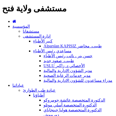
مستشفى ولاية فتح
المؤسسية
مستشفانا
إدارة المستشفى
كبير الأطباء
Alparslan KAPISIZ طبيب. محاضر
مساعدي رئيس الأطباء
حسن ينر ، نائب رئيس الأطباء
طبيب. صعود جديد
USLU الأخصائي د. زاكير
مدير الشؤون الإدارية والمالية
مدير خدمات الرعاية الصحية
مدراء مساعدون للشؤون الادارية والمالية
عياداتنا
عيادة طب الطوارئ
أطباؤنا
الدكتورة المتخصصة عائشة جومروكو
الدكتورة المتخصصة أسلي موتلو
الدكتورة المتخصصة هوليا جينجاباي
دورموش