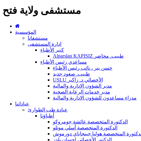
مستشفى ولاية فتح
المؤسسية
مستشفانا
إدارة المستشفى
كبير الأطباء
Alparslan KAPISIZ طبيب. محاضر
مساعدي رئيس الأطباء
حسن ينر ، نائب رئيس الأطباء
طبيب. صعود جديد
USLU الأخصائي د. زاكير
مدير الشؤون الإدارية والمالية
مدير خدمات الرعاية الصحية
مدراء مساعدون للشؤون الادارية والمالية
عياداتنا
عيادة طب الطوارئ
أطباؤنا
الدكتورة المتخصصة عائشة جومروكو
الدكتورة المتخصصة أسلي موتلو
دكتورة المتخصصة هوليا جينجاباي دورموش
الدكتور الأخصائي إحسان يلدز