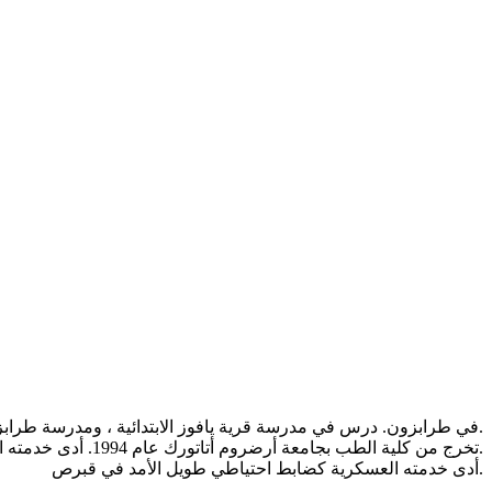
ولد في قرية Çarşıbaşı Yavuz في طرابزون. درس في مدرسة قرية يافوز الابتدائية ، ومدرسة طرابزون مركيز الجمهورية الثانوية ومدرسة طرابزون الثانوية.
تخرج من كلية الطب بجامعة أرضروم أتاتورك عام 1994. أدى خدمته الإجبارية في ريزه.
أدى خدمته العسكرية كضابط احتياطي طويل الأمد في قبرص.