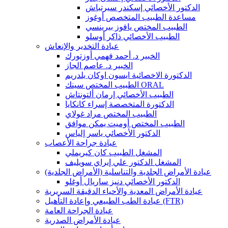
الدكتور الأخصائي إسكندر سيرتباش
مساعدة الطبيب المتخصص أوغوز
الطبيب المختص يافوز بيرينسي
الطبيب الأخصائي ذاكر أوسلو
عيادة التخدير والإنعاش
الخبير د. أحمد فهمي أوزتورك
الخبير د. عاصم الجاز
الدكتورة الاخصائية ايسون اوكان يلدريم
الطبيب المختص سينك ORAL
الطبيب الأخصائي إرمان ألتونتاش
الدكتورة المتخصصة إسراء كانكايا
الطبيب المختص مراد غولاي
الطبيب المختص أوميت يمكن موافق
الدكتور الأخصائي ياسر إلياس
عيادة جراحة الأعصاب
المشغل الطبيب كان كيريملي
المشغل الدكتور علي إيراي سويليف
عيادة الأمراض الجلدية والتناسلية (الأمراض الجلدية)
الدكتور الأخصائي دنيز ساريال أوغلو
عيادة الأمراض المعدية والأحياء الدقيقة السريرية
عيادة الطب الطبيعي وإعادة التأهيل (FTR)
عيادة الجراحة العامة
عيادة الأمراض الصدرية