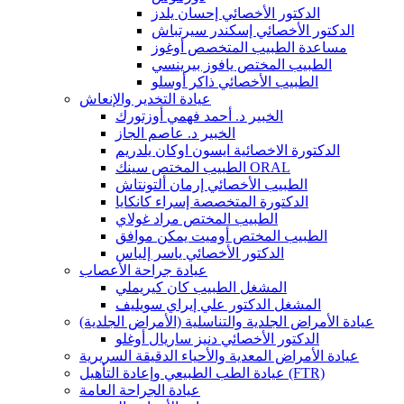
الدكتور الأخصائي إحسان يلدز
الدكتور الأخصائي إسكندر سيرتباش
مساعدة الطبيب المتخصص أوغوز
الطبيب المختص يافوز بيرينسي
الطبيب الأخصائي ذاكر أوسلو
عيادة التخدير والإنعاش
الخبير د. أحمد فهمي أوزتورك
الخبير د. عاصم الجاز
الدكتورة الاخصائية ايسون اوكان يلدريم
الطبيب المختص سينك ORAL
الطبيب الأخصائي إرمان ألتونتاش
الدكتورة المتخصصة إسراء كانكايا
الطبيب المختص مراد غولاي
الطبيب المختص أوميت يمكن موافق
الدكتور الأخصائي ياسر إلياس
عيادة جراحة الأعصاب
المشغل الطبيب كان كيريملي
المشغل الدكتور علي إيراي سويليف
عيادة الأمراض الجلدية والتناسلية (الأمراض الجلدية)
الدكتور الأخصائي دنيز ساريال أوغلو
عيادة الأمراض المعدية والأحياء الدقيقة السريرية
عيادة الطب الطبيعي وإعادة التأهيل (FTR)
عيادة الجراحة العامة