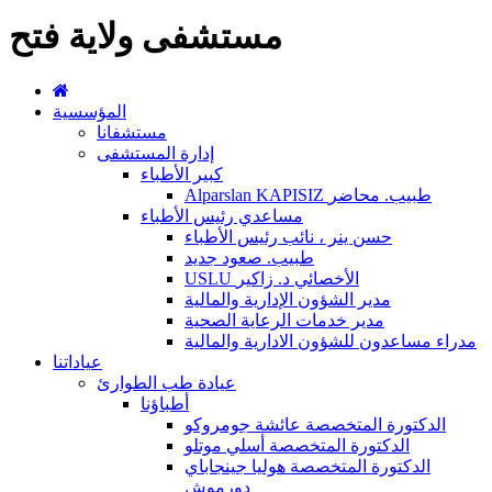
مستشفى ولاية فتح
المؤسسية
مستشفانا
إدارة المستشفى
كبير الأطباء
Alparslan KAPISIZ طبيب. محاضر
مساعدي رئيس الأطباء
حسن ينر ، نائب رئيس الأطباء
طبيب. صعود جديد
USLU الأخصائي د. زاكير
مدير الشؤون الإدارية والمالية
مدير خدمات الرعاية الصحية
مدراء مساعدون للشؤون الادارية والمالية
عياداتنا
عيادة طب الطوارئ
أطباؤنا
الدكتورة المتخصصة عائشة جومروكو
الدكتورة المتخصصة أسلي موتلو
الدكتورة المتخصصة هوليا جينجاباي
دورموش